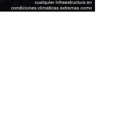
cualquier infraestructura en
condiciones climáticas extremas como
estaciones meteorológicas automáticas
alpinas y altas alpinas.
Caudalímetro
Sommer SQ-6
Monitoreo de caudal en canal de